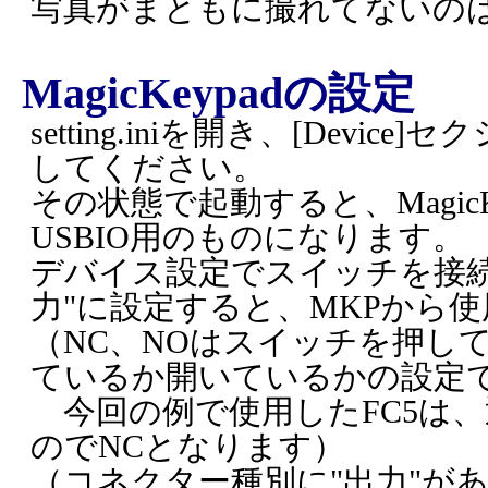
写真がまともに撮れてないの
MagicKeypadの設定
setting.iniを開き、[Device]セ
してください。
その状態で起動すると、Magic
USBIO用のものになります。
デバイス設定でスイッチを接続
力"に設定すると、MKPから
（NC、NOはスイッチを押し
ているか開いているかの設定
今回の例で使用したFC5は
のでNCとなります）
（コネクター種別に"出力"があ