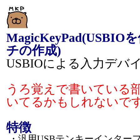
MagicKeyPad(U
チの作成)
USBIOによる入力デ
うろ覚えで書いている
いてるかもしれないで
特徴
・汎用USBテンキーインターフ