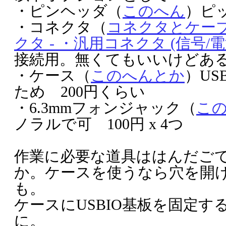
・ピンヘッダ（
このへん
）ピッ
・コネクタ（
コネクタとケーブル
クタ - ・汎用コネクタ (信号/電
接続用。無くてもいいけどあ
・ケース（
このへんとか
）US
ため 200円くらい
・6.3mmフォンジャック（
こ
ノラルで可 100円 x 4つ
作業に必要な道具ははんだご
か。ケースを使うなら穴を開
も。
ケースにUSBIO基板を固定
に。